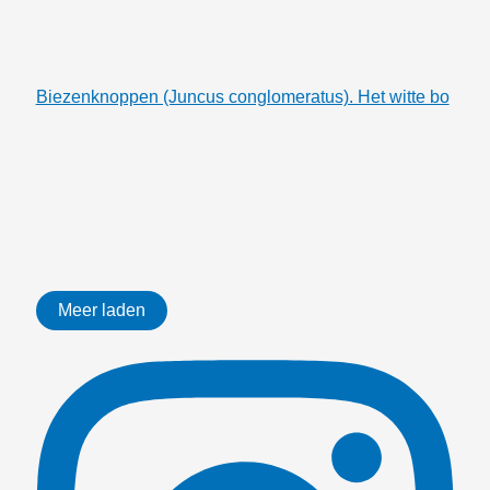
Biezenknoppen (Juncus conglomeratus). Het witte bo
Meer laden