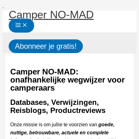
Ga
.
Camper NO-MAD
naar
de
inhoud
Zoeken
Abonneer je gratis!
Camper NO-MAD:
onafhankelijke wegwijzer voor
camperaars
Databases, Verwijzingen,
Reisblogs, Productreviews
Onze missie is om jullie te voorzien van
goede,
nuttige, betrouwbare, actuele en complete