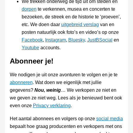
We trekken onderweg de tijd uit om steden en
dorpen
te verkennen, musea en concerten te
bezoeken, de streek en de historie te ‘proeven’,
etc. We doen daar
uitgebreid verslag
van en
posten natuurlijk ook foto’s en video’s op onze
Facebook
,
Instagram
,
Bluesky
.
JustBSocial
en
Youtube
accounts.
Abonneer je!
We nodigen je uit onze avonturen te volgen en je te
abonneren
. Wat doen we eigenlijk met jullie
gegevens?
Nou, weinig
… We verkopen ze niet en
we geven ze niet weg. Lees als je benieuwd bent ook
even onze
Privacy verklaring
.
Het aantal abonnees en volgers op onze
social media
bepaalt hoe graag producenten en verkopers met ons