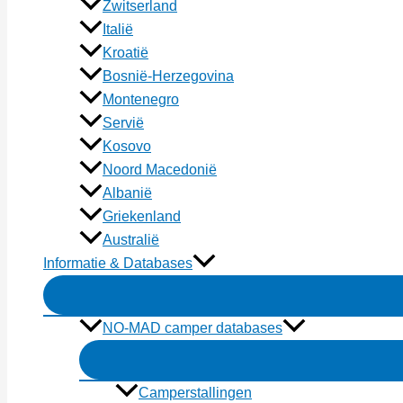
Zwitserland
Italië
Kroatië
Bosnië-Herzegovina
Montenegro
Servië
Kosovo
Noord Macedonië
Albanië
Griekenland
Australië
Informatie & Databases
NO-MAD camper databases
Camperstallingen