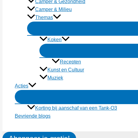
Camper & Gezondheid
Camper & Milieu
Themas
Koken
Recepten
Kunst en Cultuur
Muziek
Acties
Korting bij aanschaf van een Tank-O3
Bevriende blogs
Zoeken