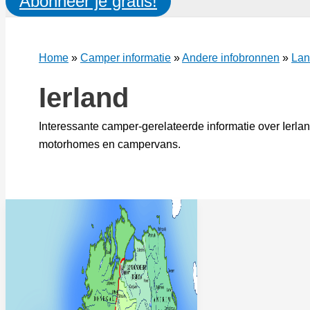
Abonneer je gratis!
Home
»
Camper informatie
»
Andere infobronnen
»
Lan
Ierland
Interessante camper-gerelateerde informatie over Ierl
motorhomes en campervans.