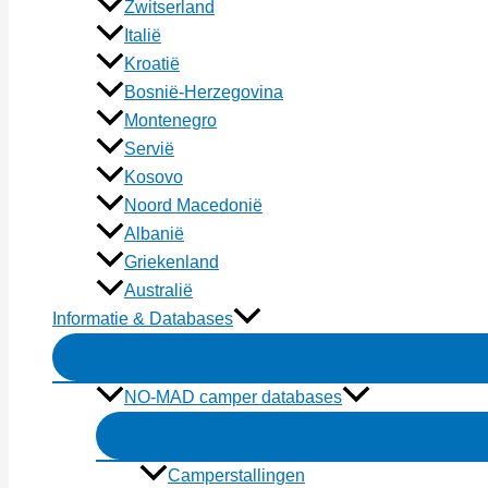
Zwitserland
Italië
Kroatië
Bosnië-Herzegovina
Montenegro
Servië
Kosovo
Noord Macedonië
Albanië
Griekenland
Australië
Informatie & Databases
NO-MAD camper databases
Camperstallingen