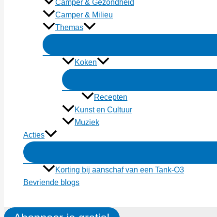
Camper & Gezondheid
Camper & Milieu
Themas
Koken
Recepten
Kunst en Cultuur
Muziek
Acties
Korting bij aanschaf van een Tank-O3
Bevriende blogs
Zoeken