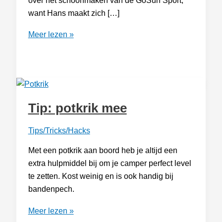
over het schoonmaken van de GoSun Sport,
want Hans maakt zich […]
GoSun
Meer lezen »
Sport
schoonmaken
Tip: potkrik mee
Tips/Tricks/Hacks
Met een potkrik aan boord heb je altijd een
extra hulpmiddel bij om je camper perfect level
te zetten. Kost weinig en is ook handig bij
bandenpech.
Tip:
Meer lezen »