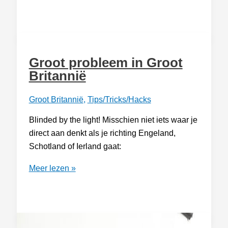
potkrik
mee
Groot probleem in Groot
Britannië
Groot Britannië
,
Tips/Tricks/Hacks
Blinded by the light! Misschien niet iets waar je
direct aan denkt als je richting Engeland,
Schotland of Ierland gaat:
Groot
Meer lezen »
probleem
in
Groot
Britannië