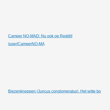
Camper NO-MAD: Nu ook op Reddit!
/user/CamperNO-MA
Biezenknoppen (Juncus conglomeratus). Het witte bo