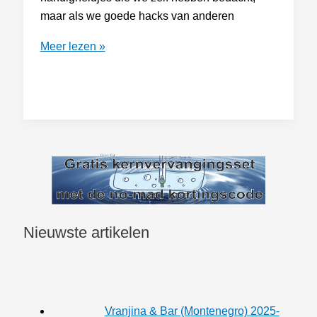
maar als we goede hacks van anderen
Tips:
Meer lezen »
Gebroken
gasveer
Nieuwste artikelen
Vranjina & Bar (Montenegro) 2025-