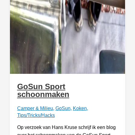
GoSun Sport
schoonmaken
Camper & Milieu
,
GoSun
,
Koken
,
Tips/Tricks/Hacks
Op verzoek van Hans Kruse schrijf ik een blog