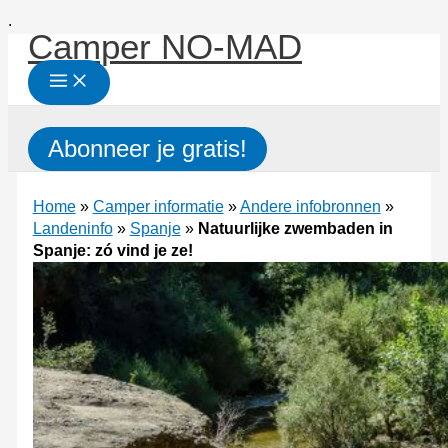
Ga
.
Camper NO-MAD
naar
de
inhoud
Zoeken
Abonneer je gratis!
Home
»
Camper informatie
»
Andere infobronnen
»
Landeninfo
»
Spanje
»
Natuurlijke zwembaden in
Spanje: zó vind je ze!