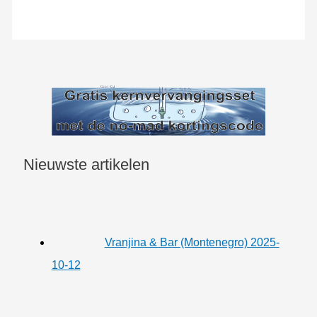
Nieuwste artikelen
Vranjina & Bar (Montenegro) 2025-
10-12