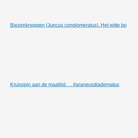
Biezenknoppen (Juncus conglomeratus). Het witte bo
Kruisspin aan de maaltijd. . . #araneusdiadematus