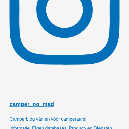
camper_no_mad
Camperblog ván en vóór camperaars!
Informatie, Eigen databases, Product- en Diensten