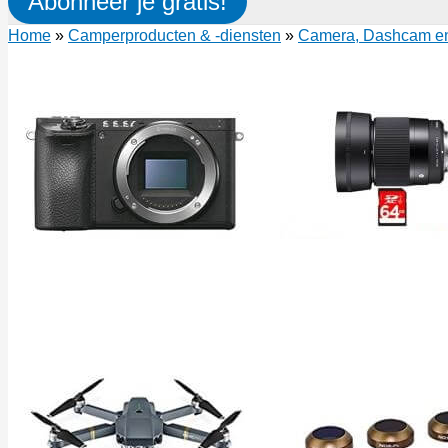
Abonneer je gratis!
Home
»
Camperproducten & -diensten
»
Camera, Dashcam e