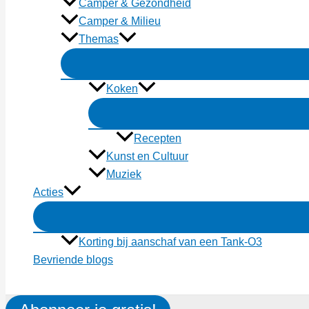
Camper & Gezondheid
Camper & Milieu
Themas
Koken
Recepten
Kunst en Cultuur
Muziek
Acties
Korting bij aanschaf van een Tank-O3
Bevriende blogs
Zoeken