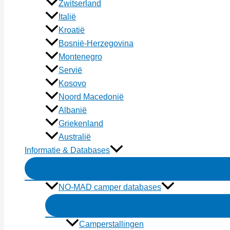
Zwitserland
Italië
Kroatië
Bosnië-Herzegovina
Montenegro
Servië
Kosovo
Noord Macedonië
Albanië
Griekenland
Australië
Informatie & Databases
NO-MAD camper databases
Camperstallingen