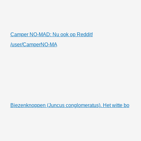
Camper NO-MAD: Nu ook op Reddit!
/user/CamperNO-MA
Biezenknoppen (Juncus conglomeratus). Het witte bo