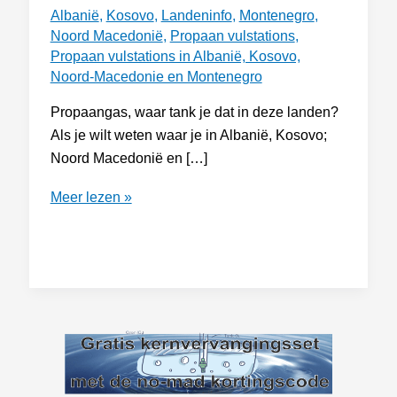
Albanië
,
Kosovo
,
Landeninfo
,
Montenegro
,
Noord Macedonië
,
Propaan vulstations
,
Propaan vulstations in Albanië, Kosovo,
Noord-Macedonie en Montenegro
Propaangas, waar tank je dat in deze landen?
Als je wilt weten waar je in Albanië, Kosovo;
Noord Macedonië en […]
Propaangas
Meer lezen »
Vulstations
in
Albanië,
Kosovo,
Noord
Macedonië
en
Montenegro