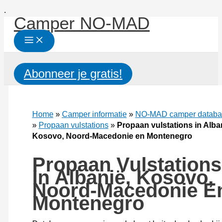
Ga
.
Camper NO-MAD
naar
de
inhoud
Zoeken
Abonneer je gratis!
Home
»
Camper informatie
»
NO-MAD camper databa
»
Propaan vulstations
»
Propaan vulstations in Alba
Kosovo, Noord-Macedonie en Montenegro
Propaan Vulstations
In Albanië, Kosovo,
Noord-Macedonie E
Montenegro