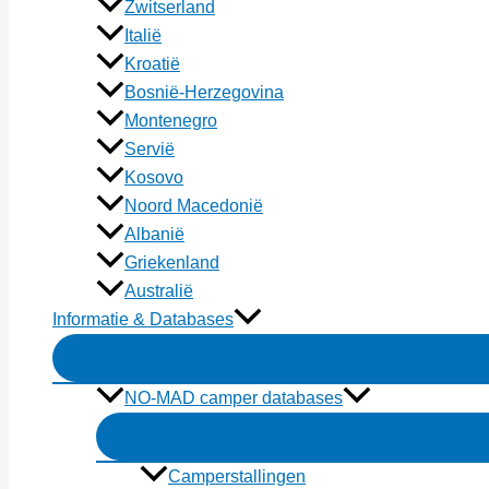
Zwitserland
Italië
Kroatië
Bosnië-Herzegovina
Montenegro
Servië
Kosovo
Noord Macedonië
Albanië
Griekenland
Australië
Informatie & Databases
NO-MAD camper databases
Camperstallingen