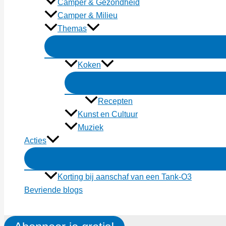
Camper & Gezondheid
Camper & Milieu
Themas
Koken
Recepten
Kunst en Cultuur
Muziek
Acties
Korting bij aanschaf van een Tank-O3
Bevriende blogs
Zoeken