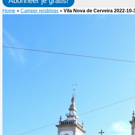
Abonneer je gratis!
Home
»
Camper reisblogs
»
Vila Nova de Cerveira 2022-10-