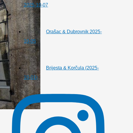
2025-10-07
Orašac & Dubrovnik 2025-
10-05
Brijesta & Korčula (2025-
10-01)