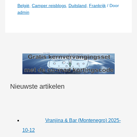
België
,
Camper reisblogs
,
Duitsland
,
Frankrijk
/ Door
admin
Nieuwste artikelen
Vranjina & Bar (Montenegro) 2025-
10-12