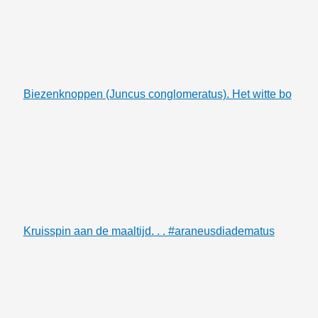
Biezenknoppen (Juncus conglomeratus). Het witte bo
Kruisspin aan de maaltijd. . . #araneusdiadematus