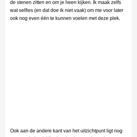
de stenen zitten en om je heen kijken. Ik maak zelfs
wat selfies (en dat doe ik niet vaak) om me voor later
ook nog even één te kunnen voelen met deze plek.
Weids
Mossel
Mossel
Mossel
Tijdens
Vanui
Pointe
of
of
of
het
de
Bilfot
oesterkwekerij
oesterkwekerij
oesterkwekerij
fotograferen
bunke
Ook aan de andere kant van het uitzichtpunt ligt nog