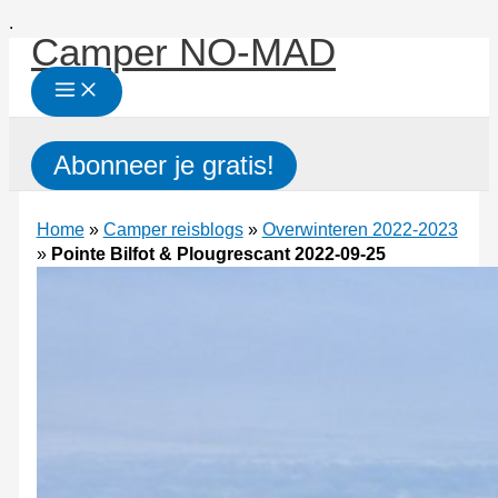
Ga
.
Camper NO-MAD
naar
de
inhoud
Zoeken
Abonneer je gratis!
Home
»
Camper reisblogs
»
Overwinteren 2022-2023
»
Pointe Bilfot & Plougrescant 2022-09-25