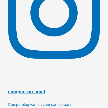
camper_no_mad
Camperblog ván en vóór camperaars!