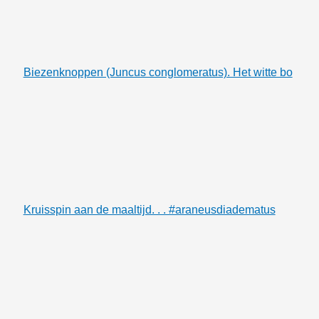
Biezenknoppen (Juncus conglomeratus). Het witte bo
Kruisspin aan de maaltijd. . . #araneusdiadematus