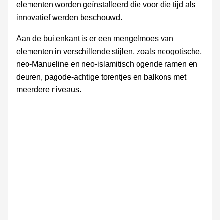
elementen worden geïnstalleerd die voor die tijd als
innovatief werden beschouwd.
Aan de buitenkant is er een mengelmoes van
elementen in verschillende stijlen, zoals neogotische,
neo-Manueline en neo-islamitisch ogende ramen en
deuren, pagode-achtige torentjes en balkons met
meerdere niveaus.
Windmolen
Landschap
Windmolen
Landschap
Castro
Castro
Castro
Wapen
Kunst
Bankje
Wapen
Bankjres
Camara
Basilica
Basilica
Basilica
Mooi
Mooi
Castro
Mooi
Mooi
Mooi
Mooi
Mooi
Nossa
Castr
Paa
Windmolen
(Detail)
Verde
Verde
Verde
Municipal
Real
Real
Real
gebouw
gebouw
Verde
gebouw
gebouw
gebouw
gebouw
gebouw
Senhor
Verde
–
de
de
de
–
dos
Met
Nossa
Nossa
Nossa
Mooi
Remedi
‘naald’
Senhora
Senhora
Senhora
gebouw
da
da
da
Conceição
Conceição
Conceição