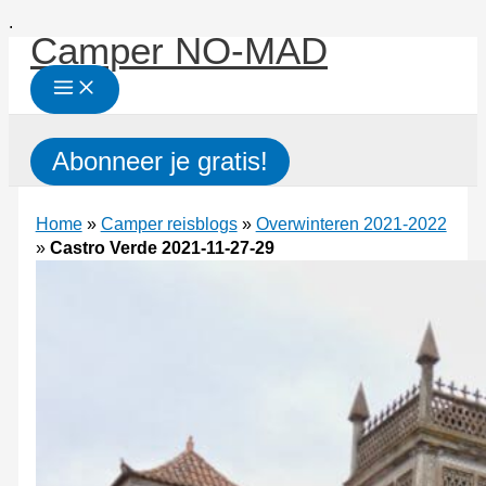
Ga
.
Camper NO-MAD
naar
de
inhoud
Zoeken
Abonneer je gratis!
Home
»
Camper reisblogs
»
Overwinteren 2021-2022
»
Castro Verde 2021-11-27-29