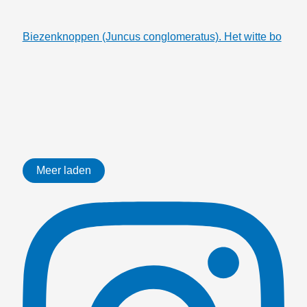
Biezenknoppen (Juncus conglomeratus). Het witte bo
Meer laden