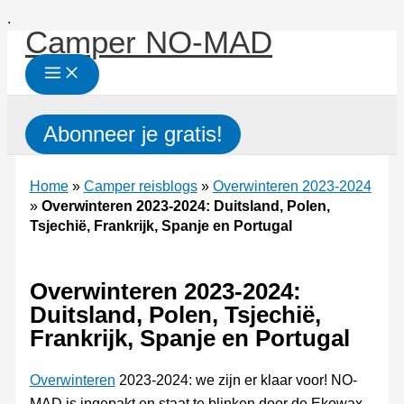
Ga
.
Camper NO-MAD
naar
de
inhoud
Zoeken
Abonneer je gratis!
Home
»
Camper reisblogs
»
Overwinteren 2023-2024
»
Overwinteren 2023-2024: Duitsland, Polen,
Tsjechië, Frankrijk, Spanje en Portugal
Overwinteren 2023-2024:
Duitsland, Polen, Tsjechië,
Frankrijk, Spanje en Portugal
Overwinteren
2023-2024: we zijn er klaar voor! NO-
MAD is ingepakt en staat te blinken door de Ekowax