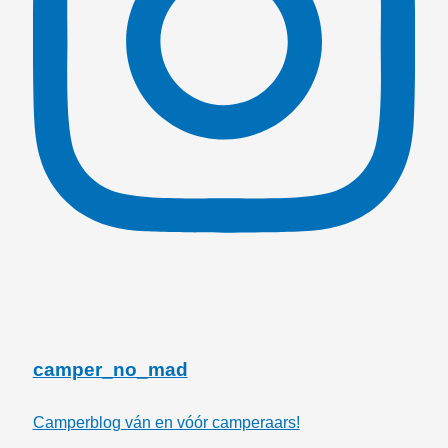
camper_no_mad
Camperblog ván en vóór camperaars!