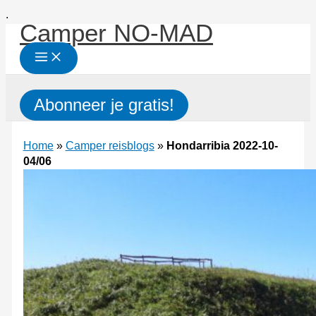
Ga
.
Camper NO-MAD
naar
de
inhoud
Zoeken
Abonneer je gratis!
Home
»
Camper reisblogs
»
Hondarribia 2022-10-
04/06