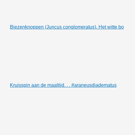
Biezenknoppen (Juncus conglomeratus). Het witte bo
Kruisspin aan de maaltijd. . . #araneusdiadematus