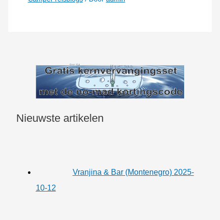
Nieuwste artikelen
Vranjina & Bar (Montenegro) 2025-
10-12