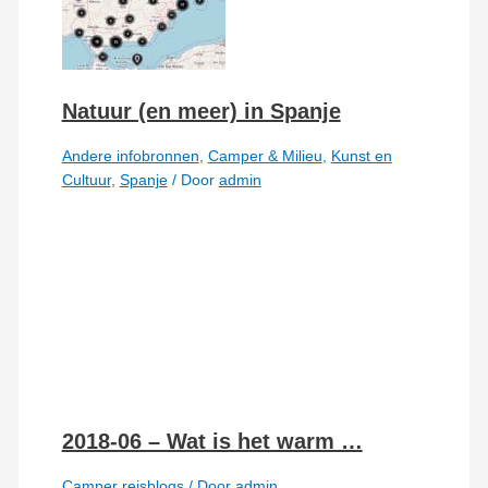
Natuur (en meer) in Spanje
Andere infobronnen
,
Camper & Milieu
,
Kunst en
Cultuur
,
Spanje
/ Door
admin
2018-06 – Wat is het warm …
Camper reisblogs
/ Door
admin