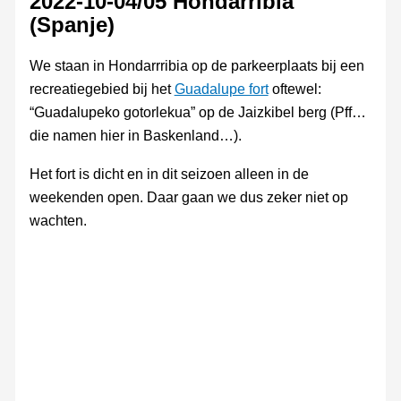
2022-10-04/05 Hondarribia
(Spanje)
We staan in Hondarrribia op de parkeerplaats bij een
recreatiegebied bij het
Guadalupe fort
oftewel:
“Guadalupeko gotorlekua” op de Jaizkibel berg (Pff…
die namen hier in Baskenland…).
Het fort is dicht en in dit seizoen alleen in de
weekenden open. Daar gaan we dus zeker niet op
wachten.
Guadalupe
Guadalupe
CP bij
Uizicht
Fort
het
naar
Guadalupe
fort
het
dal