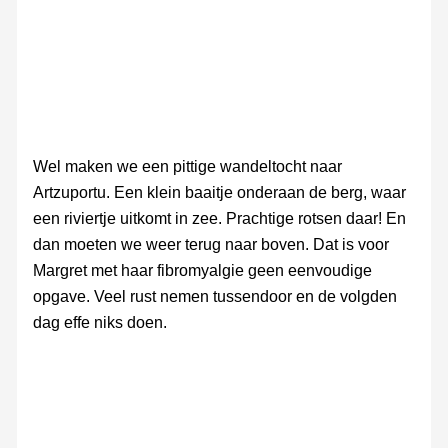
Wel maken we een pittige wandeltocht naar
Artzuportu. Een klein baaitje onderaan de berg, waar
een riviertje uitkomt in zee. Prachtige rotsen daar! En
dan moeten we weer terug naar boven. Dat is voor
Margret met haar fibromyalgie geen eenvoudige
opgave. Veel rust nemen tussendoor en de volgden
dag effe niks doen.
Artzuportu
Artzuportu
Artzuportu
Artzuportu
Artzuportu
Artzuportu
Artzuportu
Artzuportu
Artzuportu
Artzuportu
Artzuportu
Artzuportu
Artzuportu
Artzuportu
Artzupor
Artzu
Artzuportu