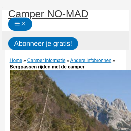
Ga
.
Camper NO-MAD
naar
de
inhoud
Zoeken
Abonneer je gratis!
Home
»
Camper informatie
»
Andere infobronnen
»
Bergpassen rijden met de camper