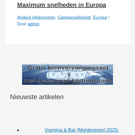
Maximum snelheden in Europa
Andere infobronnen
,
Camperveiligheid
,
Europa
/
Door
admin
Nieuwste artikelen
Vranjina & Bar (Montenegro) 2025-