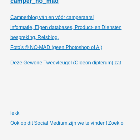
camper_no_mad
Camperblog ván en vóór camperaars!
Informatie, Eigen databases, Product- en Diensten
bespreking, Reisblog.
Foto's © NO-MAD (geen Photoshop of AI)
Deze Gewone Tweevleugel (Cloeon dipterum) zat
lekk
Ook op dit Social Medium zijn we te vinden! Zoek o