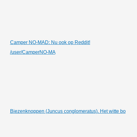
Camper NO-MAD: Nu ook op Reddit!
/user/CamperNO-MA
Biezenknoppen (Juncus conglomeratus). Het witte bo