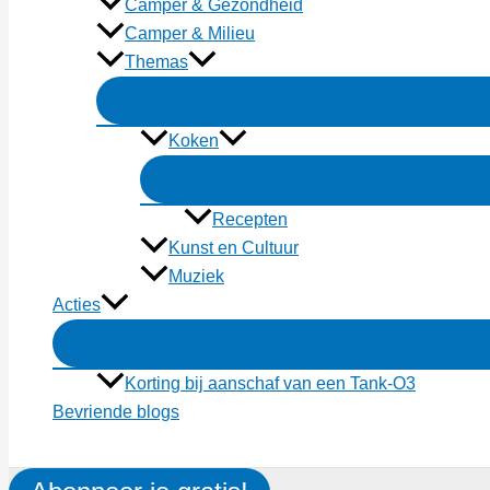
Camper & Gezondheid
Camper & Milieu
Themas
Koken
Recepten
Kunst en Cultuur
Muziek
Acties
Korting bij aanschaf van een Tank-O3
Bevriende blogs
Zoeken