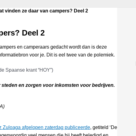
at vinden ze daar van campers? Deel 2
pers? Deel 2
ampers en camperaars gedacht wordt dan is deze
ormatiebron voor je. Dit is eel twee van de polemiek.
 de Spaanse krant “HOY”)
 steden en zorgen voor inkomsten voor bedrijven.
A)
rez Zuloaga afgelopen zaterdag publiceerde
, getiteld ‘De
tegenwoordig veel mensen die hij heeft beledigd en