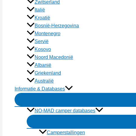
Zwitserland
Italië
Kroatië
Bosnië-Herzegovina
Montenegro
Servië
Kosovo
Noord Macedonië
Albanië
Griekenland
Australië
Informatie & Databases
NO-MAD camper databases
Camperstallingen