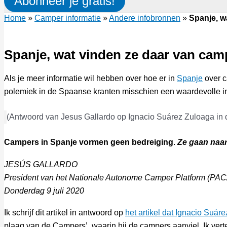
Abonneer je gratis!
Home
»
Camper informatie
»
Andere infobronnen
»
Spanje, w
Spanje, wat vinden ze daar van cam
Als je meer informatie wil hebben over hoe er in
Spanje
over c
polemiek in de Spaanse kranten misschien een waardevolle inf
(Antwoord van Jesus Gallardo op Ignacio Suárez Zuloaga in
Campers in Spanje vormen geen bedreiging
.
Ze gaan naar
JESÚS GALLARDO
President van het Nationale Autonome Camper Platform (PAC
Donderdag 9 juli 2020
Ik schrijf dit artikel in antwoord op
het artikel dat Ignacio Suá
plaag van de Campers’, waarin hij de campers aanviel. Ik ver