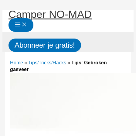
Ga
.
Camper NO-MAD
naar
de
inhoud
Zoeken
Abonneer je gratis!
Home
»
Tips/Tricks/Hacks
»
Tips: Gebroken
gasveer