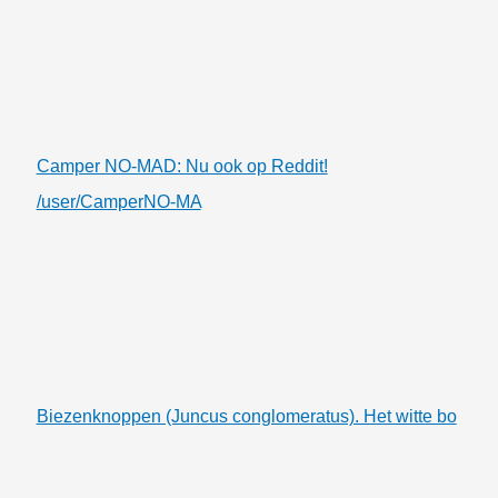
Camper NO-MAD: Nu ook op Reddit!
/user/CamperNO-MA
Biezenknoppen (Juncus conglomeratus). Het witte bo