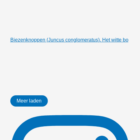
Biezenknoppen (Juncus conglomeratus). Het witte bo
Meer laden