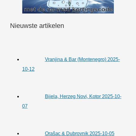
Nieuwste artikelen
Vranjina & Bar (Montenegro) 2025-
10-12
Bijela, Herzeg Novi, Kotor 2025-10-
07
Orašac & Dubrovnik 2025-10-05