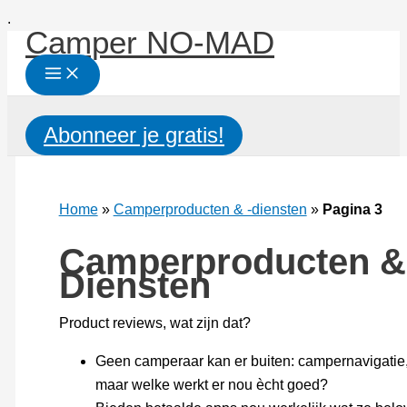
Ga
.
Camper NO-MAD
naar
de
inhoud
Zoeken
Abonneer je gratis!
Home
»
Camperproducten & -diensten
»
Pagina 3
Camperproducten &
Diensten
Product reviews, wat zijn dat?
Geen camperaar kan er buiten: campernavigatie
maar welke werkt er nou ècht goed?