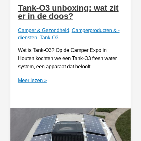
Tank-O3 unboxing: wat zit
er in de doos?
Camper & Gezondheid
,
Camperproducten & -
diensten
,
Tank-O3
Wat is Tank-O3? Op de Camper Expo in
Houten kochten we een Tank-O3 fresh water
system, een apparaat dat belooft
Tank-
Meer lezen »
O3
unboxing:
wat
zit
er
in
de