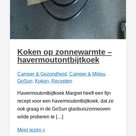
Koken op zonnewarmte –
havermoutontbijtkoek
Camper & Gezondheid
,
Camper & Milieu
,
GoSun
,
Koken
,
Recepten
Havermoutontbijtkoek Margret heeft een fijn
recept voor een havermoutontbijtkoek, dat ze
ook graag in de GoSun glasbuiszonneoven
wilde proberen te […]
Koken
Meer lezen »