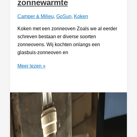
zonnewarmte
Camper & Milieu
,
GoSun
,
Koken
Koken met een zonneoven Zoals we al eerder
schreven bestaan er diverse soorten
zonneovens. Wij kochten onlangs een
glasbuis-zonneoven en
Zonneoven
Meer lezen »
–
koken
op
zonnewarmte