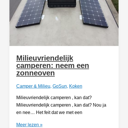
doos?
Milieuvriendelijk
camperen: neem een
zonneoven
Camper & Milieu
,
GoSun
,
Koken
Milieuvriendelijk camperen , kan dat?
Milieuvriendelijk camperen , kan dat? Nou ja
en nee… Het feit dat we met een
Milieuvriendelijk
Meer lezen »