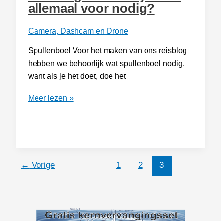
allemaal voor nodig?
Camera, Dashcam en Drone
Spullenboel Voor het maken van ons reisblog
hebben we behoorlijk wat spullenboel nodig,
want als je het doet, doe het
Reisblog:
Meer lezen »
wat
heb
je
daar
allemaal
←
Vorige
1
2
3
voor
nodig?