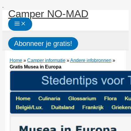
Ga
.
Camper NO-MAD
naar
de
inhoud
Zoeken
Abonneer je gratis!
Home
»
Camper informatie
»
Andere infobronnen
»
Gratis Musea in Europa