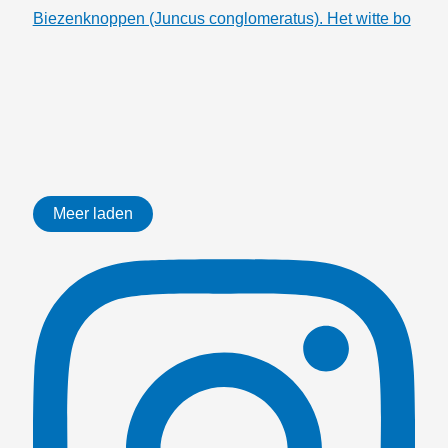
Biezenknoppen (Juncus conglomeratus). Het witte bo
Meer laden