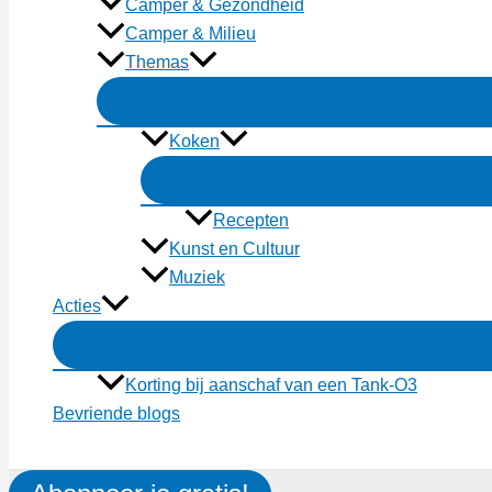
Camper & Gezondheid
Camper & Milieu
Themas
Koken
Recepten
Kunst en Cultuur
Muziek
Acties
Korting bij aanschaf van een Tank-O3
Bevriende blogs
Zoeken