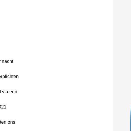
r nacht
erplichten
f via een
2021
eten ons