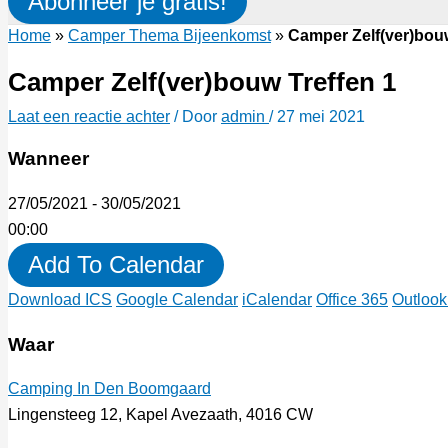
Abonneer je gratis!
Home
»
Camper Thema Bijeenkomst
»
Camper Zelf(ver)bouw
Camper Zelf(ver)bouw Treffen 1
Laat een reactie achter
/ Door
admin
/
27 mei 2021
Wanneer
27/05/2021 - 30/05/2021
00:00
Add To Calendar
Download ICS
Google Calendar
iCalendar
Office 365
Outlook
Waar
Camping In Den Boomgaard
Lingensteeg 12, Kapel Avezaath, 4016 CW