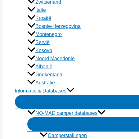
Zwitserland
Italië
Kroatië
Bosnië-Herzegovina
Montenegro
Servië
Kosovo
Noord Macedonië
Albanië
Griekenland
Australië
Informatie & Databases
NO-MAD camper databases
Camperstallingen