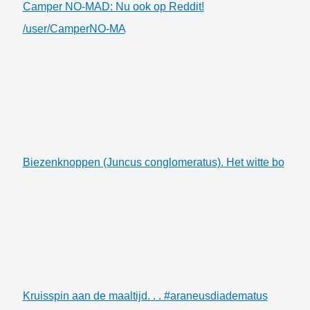
Camper NO-MAD: Nu ook op Reddit!
/user/CamperNO-MA
Biezenknoppen (Juncus conglomeratus). Het witte bo
Kruisspin aan de maaltijd. . . #araneusdiadematus