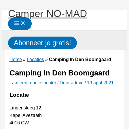
Ga
.
Camper NO-MAD
naar
de
inhoud
Zoeken
Abonneer je gratis!
Home
»
Locaties
»
Camping In Den Boomgaard
Camping In Den Boomgaard
Laat een reactie achter
/ Door
admin
/
19 april 2021
Locatie
Lingensteeg 12
Kapel Avezaath
4016 CW