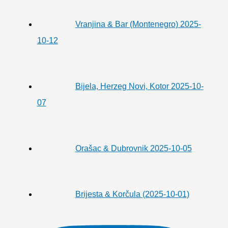
Vranjina & Bar (Montenegro) 2025-
10-12
Bijela, Herzeg Novi, Kotor 2025-10-
07
Orašac & Dubrovnik 2025-10-05
Brijesta & Korčula (2025-10-01)