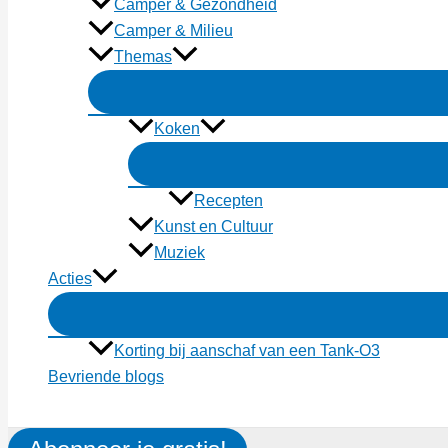
Camper & Gezondheid
Camper & Milieu
Themas
Koken
Recepten
Kunst en Cultuur
Muziek
Acties
Korting bij aanschaf van een Tank-O3
Bevriende blogs
Zoeken