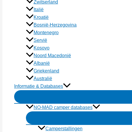
Zwitserland
Italië
Kroatië
Bosnië-Herzegovina
Montenegro
Servië
Kosovo
Noord Macedonië
Albanië
Griekenland
Australië
Informatie & Databases
NO-MAD camper databases
Camperstallingen