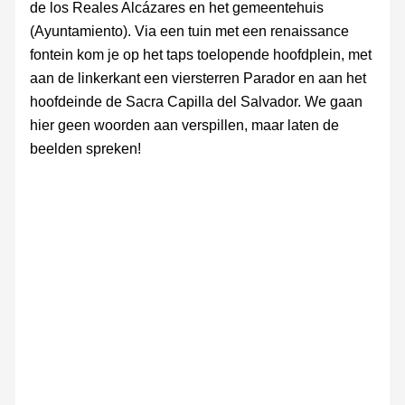
de los Reales Alcázares en het gemeentehuis
(Ayuntamiento). Via een tuin met een renaissance
fontein kom je op het taps toelopende hoofdplein, met
aan de linkerkant een viersterren Parador en aan het
hoofdeinde de Sacra Capilla del Salvador. We gaan
hier geen woorden aan verspillen, maar laten de
beelden spreken!
Plaza
Ayuntamiento
Basilica
Basilica
Sacra
Sacra
Sacra
Sacra
Plaza
Vázquez
de
de
Capilla
Capilla
Capilla
Capilla
Vázquez
de
Santa
Santa
del
del
del
del
de
Molina
Maria
Maria
Salvador
Salvador
Salvador
Salvado
Molina
de
de
met
los
los
renaissance
Reales
Reales
forntein
Alcázares
Alcázares