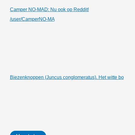
Camper NO-MAD: Nu ook op Reddit!
/user/CamperNO-MA
Biezenknoppen (Juncus conglomeratus). Het witte bo