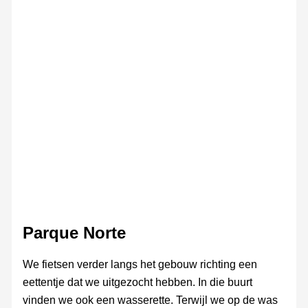
Centro
Centro
Centro
Centro
Centro
Centro
Centro
Centro
Centro
Het
Cultural
Cultural
Cultural
Cultural
Cultural
Cultural
Cultural
Cultural
Cultura
renaissancegebouw
van
het
Hospital
de
Santiago
(Centro
Cultural)
Parque Norte
We fietsen verder langs het gebouw richting een
eettentje dat we uitgezocht hebben. In die buurt
vinden we ook een wasserette. Terwijl we op de was