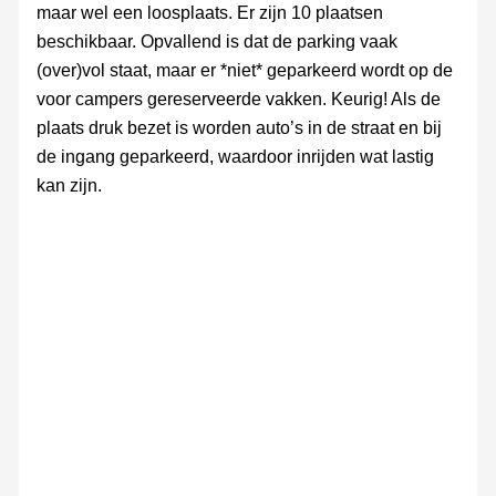
maar wel een loosplaats. Er zijn 10 plaatsen
beschikbaar. Opvallend is dat de parking vaak
(over)vol staat, maar er *niet* geparkeerd wordt op de
voor campers gereserveerde vakken. Keurig! Als de
plaats druk bezet is worden auto’s in de straat en bij
de ingang geparkeerd, waardoor inrijden wat lastig
kan zijn.
Avondrood
Omgeving
Omgeving
Omgeving
Omgeving
Omgeving
Omgeving
De
Omgeving
Omgev
De
op
CP
CP
CP
CP
CP
CP
CP
CP
CP
CP,
de
Rechts
CP
de
Guardia
Civil