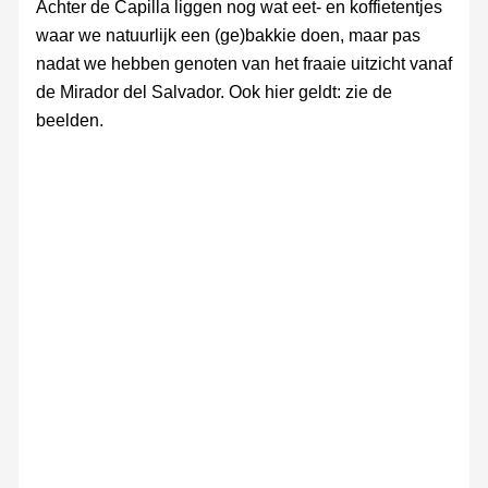
Achter de Capilla liggen nog wat eet- en koffietentjes
waar we natuurlijk een (ge)bakkie doen, maar pas
nadat we hebben genoten van het fraaie uitzicht vanaf
de Mirador del Salvador. Ook hier geldt: zie de
beelden.
Mirador
Mirador
Mirador
del
del
del
Salvador
Salvador
Salvador