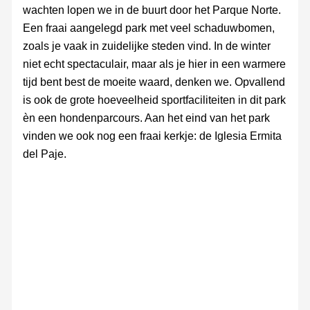
wachten lopen we in de buurt door het Parque Norte.
Een fraai aangelegd park met veel schaduwbomen,
zoals je vaak in zuidelijke steden vind. In de winter
niet echt spectaculair, maar als je hier in een warmere
tijd bent best de moeite waard, denken we. Opvallend
is ook de grote hoeveelheid sportfaciliteiten in dit park
èn een hondenparcours. Aan het eind van het park
vinden we ook nog een fraai kerkje: de Iglesia Ermita
del Paje.
Parque
Iglesia
Iglesia
Parque
Parque
Norte
Ermita
Ermita
Norte
Norte
del
del
Paje
Paje