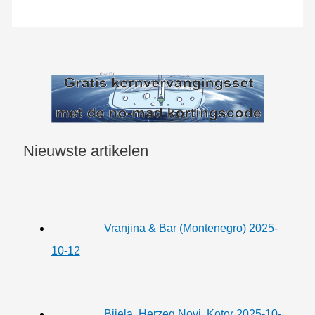
Nieuwste artikelen
Vranjina & Bar (Montenegro) 2025-
10-12
Bijela, Herzeg Novi, Kotor 2025-10-