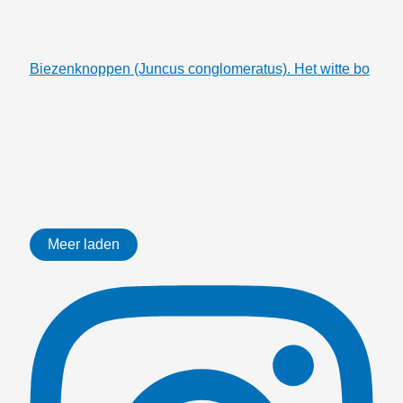
Biezenknoppen (Juncus conglomeratus). Het witte bo
Meer laden