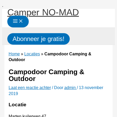
Ga
.
Camper NO-MAD
naar
de
inhoud
Zoeken
Abonneer je gratis!
Home
»
Locaties
»
Campodoor Camping &
Outdoor
Campodoor Camping &
Outdoor
Laat een reactie achter
/ Door
admin
/
13 november
2019
Locatie
Marten kuilerweg 47