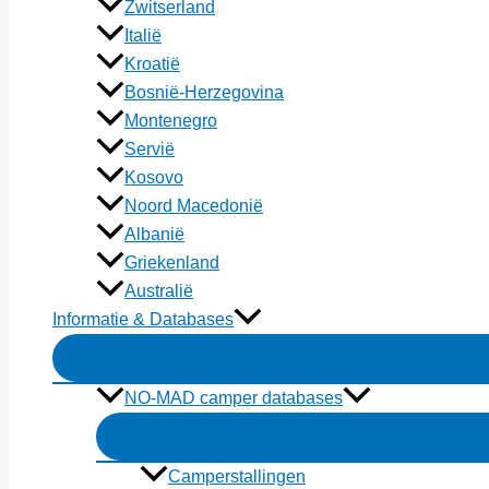
Zwitserland
Italië
Kroatië
Bosnië-Herzegovina
Montenegro
Servië
Kosovo
Noord Macedonië
Albanië
Griekenland
Australië
Informatie & Databases
NO-MAD camper databases
Camperstallingen