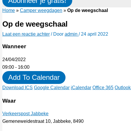
Abonneer je gratis!
Home
»
Camper weegdagen
»
Op de weegschaal
Op de weegschaal
Laat een reactie achter
/ Door
admin
/
24 april 2022
Wanneer
24/04/2022
09:00 - 16:00
Add To Calendar
Download ICS
Google Calendar
iCalendar
Office 365
Outlook
Waar
Verkeerspost Jabbeke
Gemeneweidestraat 10, Jabbeke, 8490