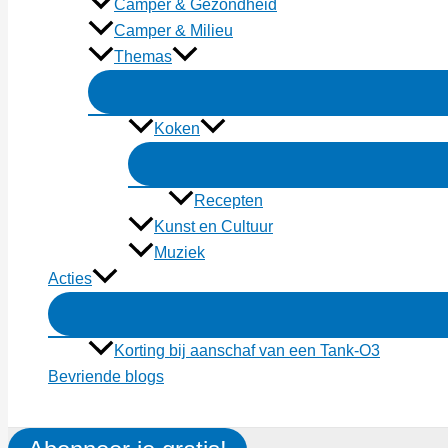
Camper & Gezondheid
Camper & Milieu
Themas
Koken
Recepten
Kunst en Cultuur
Muziek
Acties
Korting bij aanschaf van een Tank-O3
Bevriende blogs
Zoeken