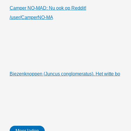
Camper NO-MAD: Nu ook op Reddit!
/user/CamperNO-MA
Biezenknoppen (Juncus conglomeratus). Het witte bo
Meer laden