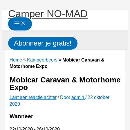
Ga
.
Camper NO-MAD
naar
de
inhoud
Zoeken
Abonneer je gratis!
Home
»
Kampeerbeurs
»
Mobicar Caravan &
Motorhome Expo
Mobicar Caravan & Motorhome
Expo
Laat een reactie achter
/ Door
admin
/
22 oktober
2020
Wanneer
22/10/2020 - 26/10/2020