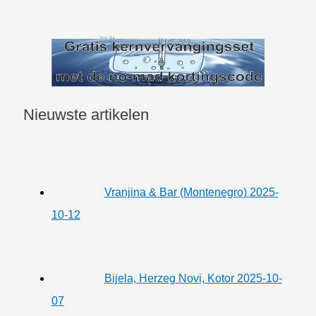
Nieuwste artikelen
Vranjina & Bar (Montenegro) 2025-
10-12
Bijela, Herzeg Novi, Kotor 2025-10-
07