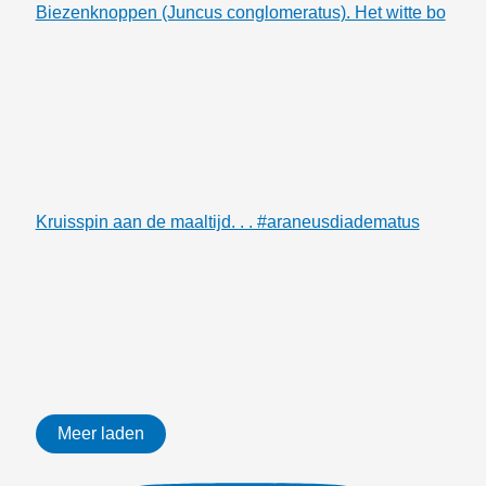
Biezenknoppen (Juncus conglomeratus). Het witte bo
Kruisspin aan de maaltijd. . . #araneusdiadematus
Meer laden