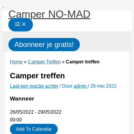
Ga
.
Camper NO-MAD
naar
de
inhoud
Zoeken
Abonneer je gratis!
Home
»
Camper Treffen
»
Camper treffen
Camper treffen
Laat een reactie achter
/ Door
admin
/
26 mei 2022
Wanneer
26/05/2022 - 29/05/2022
00:00
Add To Calendar