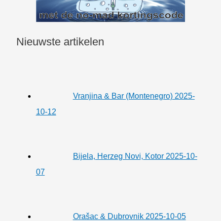
Nieuwste artikelen
Vranjina & Bar (Montenegro) 2025-
10-12
Bijela, Herzeg Novi, Kotor 2025-10-
07
Orašac & Dubrovnik 2025-10-05