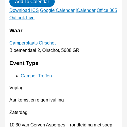
Add To Calendar
Download ICS
Google Calendar
iCalendar
Office 365
Outlook Live
Waar
Camperplaats Oirschot
Bloemendaal 2, Oirschot, 5688 GR
Event Type
Camper Treffen
Vrijdag:
Aankomst en eigen ivulling
Zaterdag:
10:30 van Gerven Asperges – rondleiding met soep