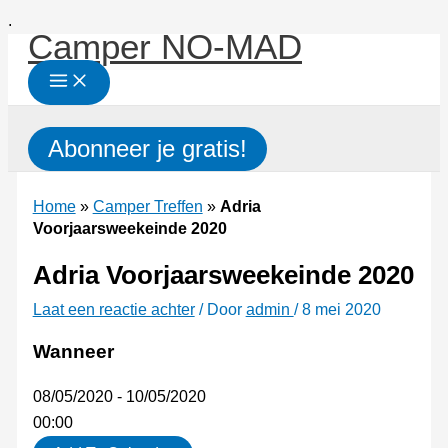
Ga
.
Camper NO-MAD
naar
de
inhoud
Zoeken
Abonneer je gratis!
Home
»
Camper Treffen
»
Adria
Voorjaarsweekeinde 2020
Adria Voorjaarsweekeinde 2020
Laat een reactie achter
/ Door
admin
/
8 mei 2020
Wanneer
08/05/2020 - 10/05/2020
00:00