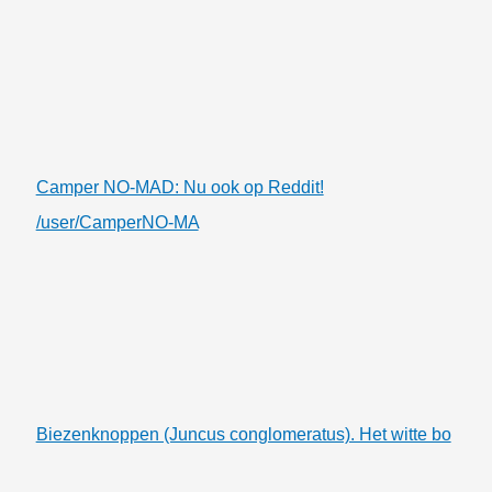
Camper NO-MAD: Nu ook op Reddit!
/user/CamperNO-MA
Biezenknoppen (Juncus conglomeratus). Het witte bo