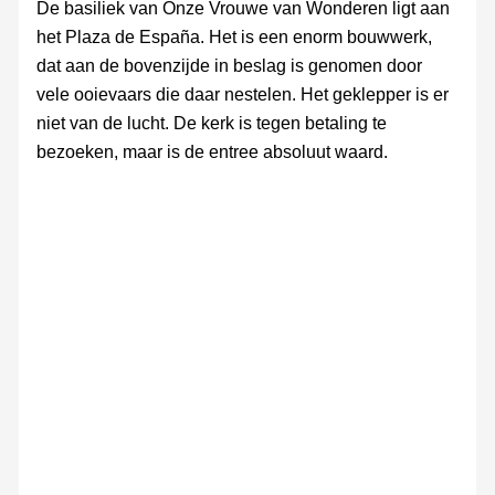
De basiliek van Onze Vrouwe van Wonderen ligt aan
het Plaza de España. Het is een enorm bouwwerk,
dat aan de bovenzijde in beslag is genomen door
vele ooievaars die daar nestelen. Het geklepper is er
niet van de lucht. De kerk is tegen betaling te
bezoeken, maar is de entree absoluut waard.
basiliek
Basilica
basiliek
Basilica
van
Menor
van
Menor
Onze
de
Onze
de
Vrouwe
Nuestra
Vrouwe
Nuestra
van
Señora
van
Señora
Wonderen
de
Wondere
de
los
los
Milagros
Milagros