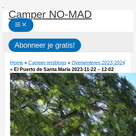
Ga
.
Camper NO-MAD
naar
de
inhoud
Zoeken
Abonneer je gratis!
Home
»
Camper reisblogs
»
Overwinteren 2023-2024
»
El Puerto de Santa María 2023-11-22 – 12-02