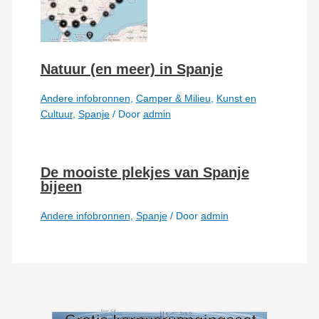
Natuur (en meer) in Spanje
Andere infobronnen
,
Camper & Milieu
,
Kunst en
Cultuur
,
Spanje
/ Door
admin
De mooiste plekjes van Spanje
bijeen
Andere infobronnen
,
Spanje
/ Door
admin