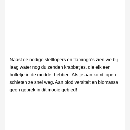
Melkart
Naast de nodige steltlopers en flamingo’s zien we bij
laag water nog duizenden krabbetjes, die elk een
holletje in de modder hebben. Als je aan komt lopen
schieten ze snel weg. Aan biodiversiteit en biomassa
geen gebrek in dit mooie gebied!
Parque
Parque
Parque
Zoutwin
Parq
Parque
Natural
Natural
Natural
Natur
Natural
Bahia
Bahia
Bahia
Bahi
Bahia
de
de
de
de