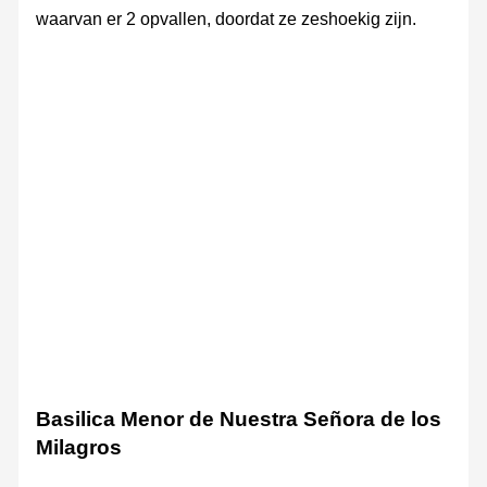
waarvan er 2 opvallen, doordat ze zeshoekig zijn.
Castillo
Castillo
Castillo
Castillo
Castillo
El
de
de
de
de
de
Puerto
San
San
San
San
San
de
Marcos
Marcos
Marcos
Marcos
Marcos
Santa
María
Basilica Menor de Nuestra Señora de los
Milagros