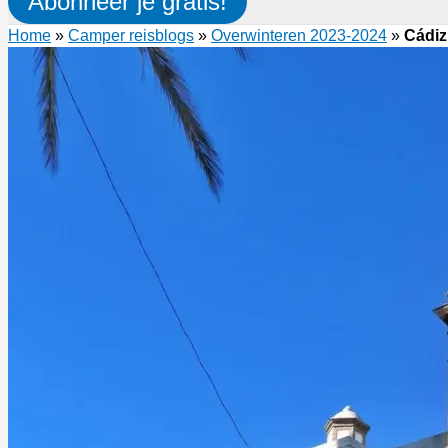
Abonneer je gratis!
Home
»
Camper reisblogs
»
Overwinteren 2023-2024
»
Cádiz