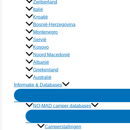
Zwitserland
Italië
Kroatië
Bosnië-Herzegovina
Montenegro
Servië
Kosovo
Noord Macedonië
Albanië
Griekenland
Australië
Informatie & Databases
NO-MAD camper databases
Camperstallingen