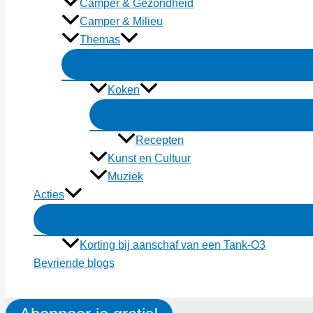
Camper & Gezondheid
Camper & Milieu
Themas
Koken
Recepten
Kunst en Cultuur
Muziek
Acties
Korting bij aanschaf van een Tank-O3
Bevriende blogs
Zoeken