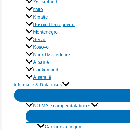
Zwitserland
Italië
Kroatië
Bosnië-Herzegovina
Montenegro
Servië
Kosovo
Noord Macedonië
Albanië
Griekenland
Australië
Informatie & Databases
NO-MAD camper databases
Camperstallingen