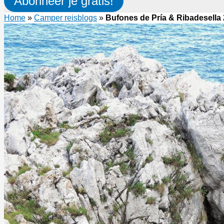
Abonneer je gratis!
Home
»
Camper reisblogs
»
Bufones de Pría & Ribadesella