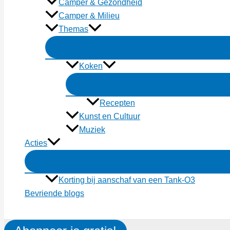
Camper & Gezondheid
Camper & Milieu
Themas
Koken
Recepten
Kunst en Cultuur
Muziek
Acties
Korting bij aanschaf van een Tank-O3
Bevriende blogs
Zoeken