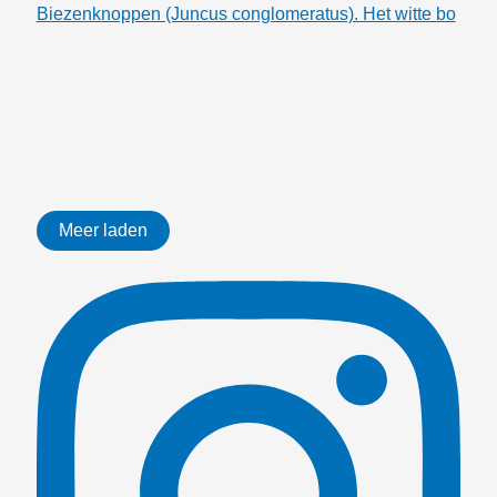
Biezenknoppen (Juncus conglomeratus). Het witte bo
Meer laden