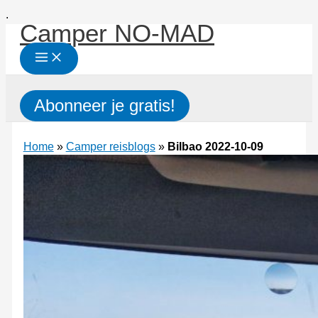
Ga
.
Camper NO-MAD
naar
de
inhoud
Zoeken
Abonneer je gratis!
Home
»
Camper reisblogs
»
Bilbao 2022-10-09