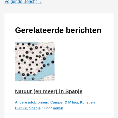
Volgende Bericht
→
Gerelateerde berichten
Natuur (en meer) in Spanje
Andere infobronnen
,
Camper & Milieu
,
Kunst en
Cultuur
,
Spanje
/ Door
admin