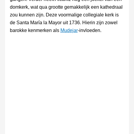
domkerk, wat qua grootte gemakkelijk een kathedraal
zou kunnen zijn. Deze voormalige collegiale kerk is
de Santa María la Mayor uit 1736. Hierin zijn zowel
barokke kenmerken als
Mudejar
-invloeden.
Plaza
Plaza
Plaza
Iglesia
Iglesia
Plaza
de
de
de
Santa
Santa
de
España.
España.
España
María
María
España.
stadhuis.
stadhuis.
la
la
stadhuis.
Mayor
Mayor