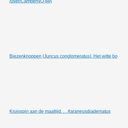
/user/CamperNO-MA
Biezenknoppen (Juncus conglomeratus). Het witte bo
Kruisspin aan de maaltijd. . . #araneusdiadematus