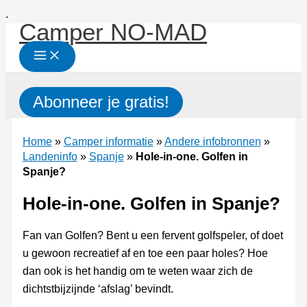
Ga
.
Camper NO-MAD
naar
de
inhoud
Zoeken
Abonneer je gratis!
Home
»
Camper informatie
»
Andere infobronnen
»
Landeninfo
»
Spanje
»
Hole-in-one. Golfen in
Spanje?
Hole-in-one. Golfen in Spanje?
Fan van Golfen? Bent u een fervent golfspeler, of doet
u gewoon recreatief af en toe een paar holes? Hoe
dan ook is het handig om te weten waar zich de
dichtstbijzijnde ‘afslag’ bevindt.