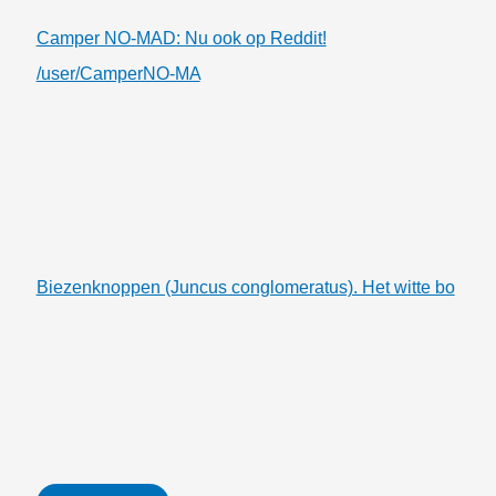
Camper NO-MAD: Nu ook op Reddit!
/user/CamperNO-MA
Biezenknoppen (Juncus conglomeratus). Het witte bo