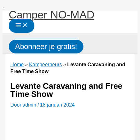
Ga
.
Camper NO-MAD
naar
de
inhoud
Zoeken
Abonneer je gratis!
Home
»
Kampeerbeurs
»
Levante Caravaning and
Free Time Show
Levante Caravaning and Free
Time Show
Door
admin
/
18 januari 2024