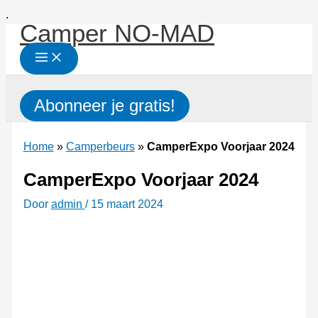
Ga
.
Camper NO-MAD
naar
de
inhoud
Zoeken
Abonneer je gratis!
Home
»
Camperbeurs
»
CamperExpo Voorjaar 2024
CamperExpo Voorjaar 2024
Door
admin
/
15 maart 2024