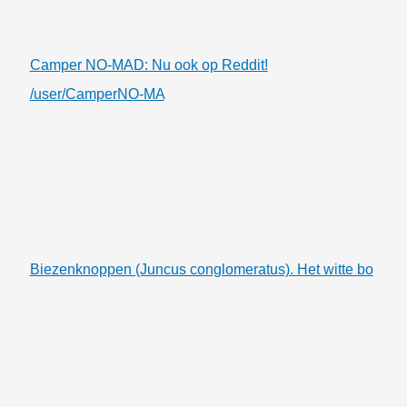
Camper NO-MAD: Nu ook op Reddit!
/user/CamperNO-MA
Biezenknoppen (Juncus conglomeratus). Het witte bo