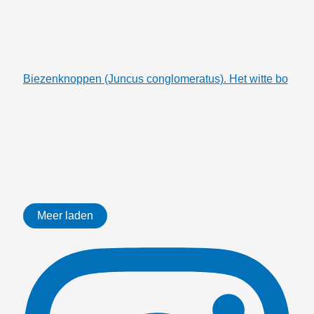
Biezenknoppen (Juncus conglomeratus). Het witte bo
Meer laden