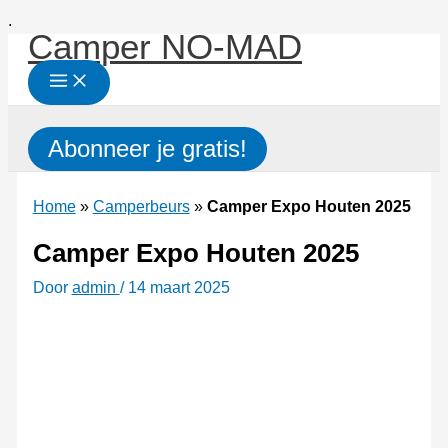
Ga
.
Camper NO-MAD
naar
de
inhoud
Zoeken
Abonneer je gratis!
Home
»
Camperbeurs
»
Camper Expo Houten 2025
Camper Expo Houten 2025
Door
admin
/
14 maart 2025