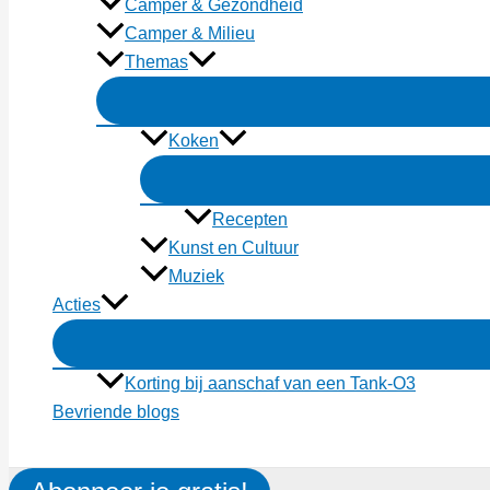
Camper & Gezondheid
Camper & Milieu
Themas
Koken
Recepten
Kunst en Cultuur
Muziek
Acties
Korting bij aanschaf van een Tank-O3
Bevriende blogs
Zoeken