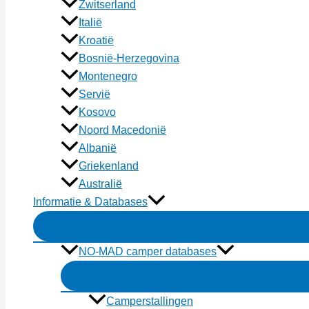
Zwitserland
Italië
Kroatië
Bosnië-Herzegovina
Montenegro
Servië
Kosovo
Noord Macedonië
Albanië
Griekenland
Australië
Informatie & Databases
NO-MAD camper databases
Camperstallingen